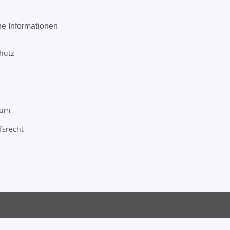
he Informationen
hutz
sum
fsrecht