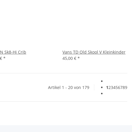
IN Sk8-Hi Crib
Vans TD Old Skool V Kleinkinder
 €
*
45,00 €
*
Artikel 1 - 20 von 179
1
2
3
4
5
6
7
8
9