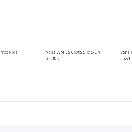
ntic Kids
Vans WM La Costa Slide-On
Vans 
35,00 €
*
35,91