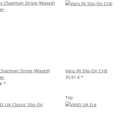
Chapman Stripe (Waxed)
Vans IN Slip-On Crib
er
35,91 €
*
 €
*
Top