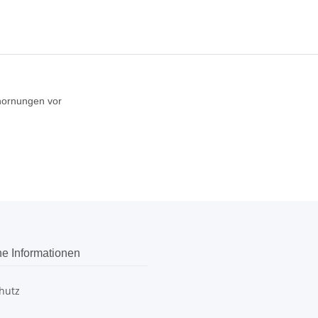
rhornungen vor
he Informationen
hutz